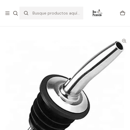
💥Estamos Liquidando 💥
Inicio
Bar & Cocktail
Dosificador Metálico