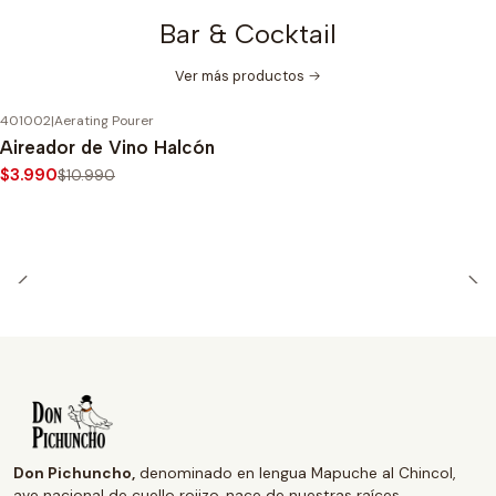
Bar & Cocktail
Ver más productos
401002
|
Aerating Pourer
-64%
OFF
Aireador de Vino Halcón
$3.990
$10.990
Don Pichuncho,
denominado en lengua Mapuche al Chincol,
ave nacional de cuello rojizo, nace de nuestras raíces