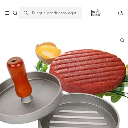
💥Estamos Liquidando 💥
Inicio
Parrilla
Molde para Hamburguesas