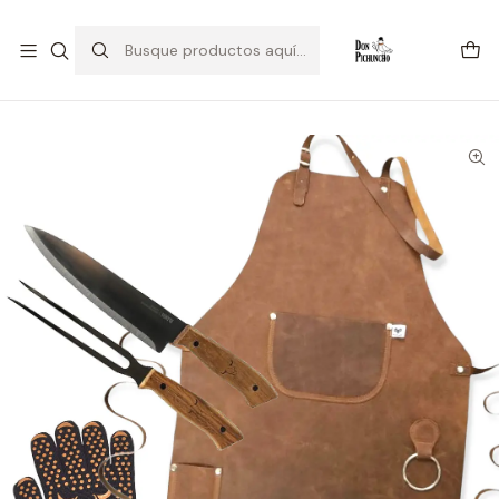
💥Estamos Liquidando 💥
Inicio
Pack Ofertas
Pack Parrillero