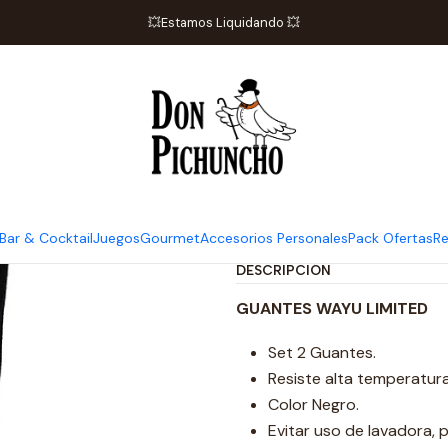
Inicio
Parrilla
Par de Guantes Parrilleros Premium
💥Estamos Liquidando 💥
|
Par de Guantes
Ag
Cantidad
Mostrar stock de ubicaci
Bar & Cocktail
Juegos
Gourmet
Accesorios Personales
Pack Ofertas
Re
DESCRIPCIÓN
GUANTES WAYU LIMITED
Set 2 Guantes.
Resiste alta temperatur
Color Negro.
Evitar uso de lavadora, 