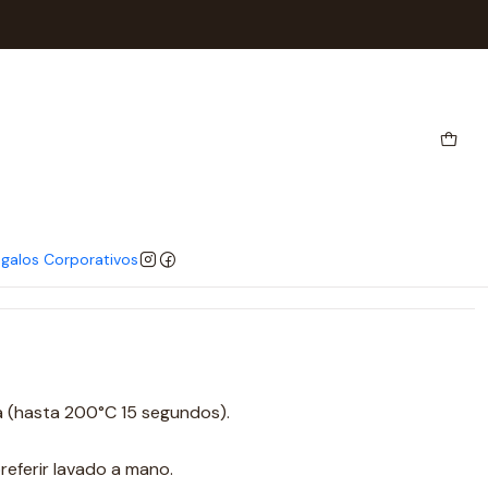
 Parrilleros Premium
regar al Carro
Comprar ahora
ones
galos Corporativos
a (hasta 200°C 15 segundos).
preferir lavado a mano.