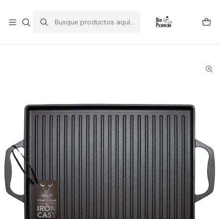
💥Estamos Liquidando 💥
Inicio
Parrilla
Plancha Azas Iron Cast