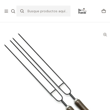
💥Estamos Liquidando 💥
Inicio
Parrilla
Set 2 Anticuchos Dobles