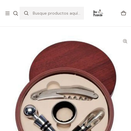
💥Estamos Liquidando 💥
Inicio
Bar & Cocktail
Set Sacacorchos Caja de Madera Redonda